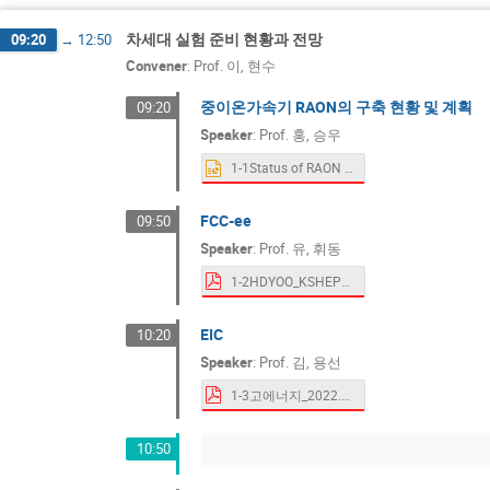
차세대 실험 준비 현황과 전망
09:20
→
12:50
Convener
:
Prof.
이, 현수
중이온가속기 RAON의 구축 현황 및 계획
09:20
Speaker
:
Prof.
홍, 승우
1-1Status of RAON - SW HONG.pptx
FCC-ee
09:50
Speaker
:
Prof.
유, 휘동
1-2HDYOO_KSHEP_11192022.pdf
EIC
10:20
Speaker
:
Prof.
김, 용선
1-3고에너지_2022.11.19_yongsunkim.pdf
10:50