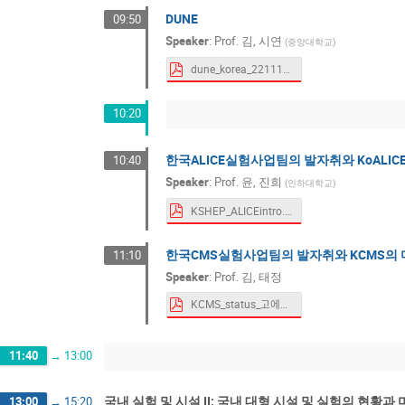
DUNE
09:50
Speaker
:
Prof.
김, 시연
(
중앙대학교
)
dune_korea_221117_kshep.pdf
10:20
한국ALICE실험사업팀의 발자취와 KoALIC
10:40
Speaker
:
Prof.
윤, 진희
(
인하대학교
)
KSHEP_ALICEintro.pdf
한국CMS실험사업팀의 발자취와 KCMS의
11:10
Speaker
:
Prof.
김, 태정
KCMS_status_고에너지물리학회_2022_11_17.pdf
11:40
→
13:00
국내 실험 및 시설 II: 국내 대형 시설 및 실험의 현황과
13:00
→
15:20