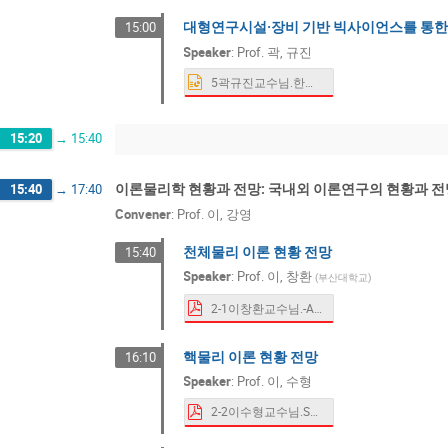
대형연구시설·장비 기반 빅사이언스를 통한
15:00
Speaker
:
Prof.
곽, 규진
5곽규진교수님.한림원정책과제-곽규진.pptx
15:20
→
15:40
이론물리학 현황과 전망: 국내외 이론연구의 현황과 전
15:40
→
17:40
Convener
:
Prof.
이, 강영
천체물리 이론 현황 전망
15:40
Speaker
:
Prof.
이, 창환
(
부산대학교
)
2-1이창환교수님.-Astrophysics.pdf
핵물리 이론 현황 전망
16:10
Speaker
:
Prof.
이, 수형
2-2이수형교수님.SHLee.pdf