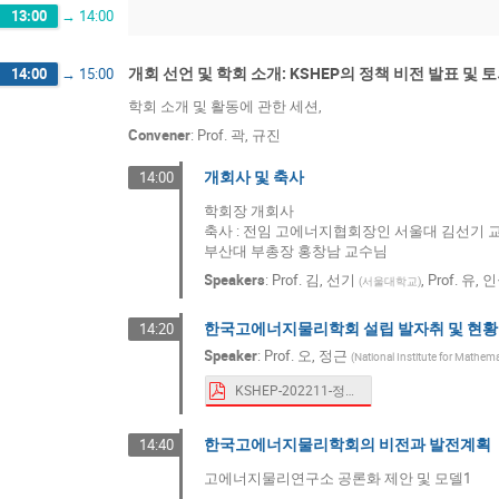
13:00
→
14:00
Lee, Moo Hyun
Lee, Su Houng
L
Park, Inkyu
Shin, Jongwon
Shin
개회 선언 및 학회 소개: KSHEP의 정책 비전 발표 및 
14:00
→
15:00
Sytov, Alexei
Woo, Kyungrim
Yan
학회 소개 및 활동에 관한 세션,
Yoo, Hwidong
Yoo, In-Kwon
Yoo
Convener
:
Prof.
곽, 규진
강 (Kang), 궁원 (Gungwon)
김, 영덕
개회사 및 축사
14:00
오, 영도
전, 동오
정, 우현
학회장 개회사
축사 : 전임 고에너지협회장인 서울대 김선기 
부산대 부총장 홍창남 교수님
Speakers
:
Prof.
김, 선기
,
Prof.
유, 
(
서울대학교
)
한국고에너지물리학회 설립 발자취 및 현황
14:20
Speaker
:
Prof.
오, 정근
(
National Institute for Mathem
KSHEP-202211-정기학술대회.pdf
한국고에너지물리학회의 비전과 발전계획
14:40
고에너지물리연구소 공론화 제안 및 모델1