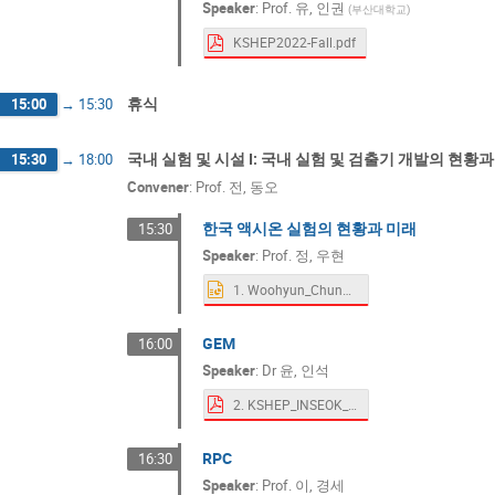
Speaker
:
Prof.
유, 인권
(
부산대학교
)
KSHEP2022-Fall.pdf
휴식
15:00
→
15:30
국내 실험 및 시설 I: 국내 실험 및 검출기 개발의 현황과
15:30
→
18:00
Convener
:
Prof.
전, 동오
한국 액시온 실험의 현황과 미래
15:30
Speaker
:
Prof.
정, 우현
1. Woohyun_Chung_KSHEP_2022.pptx
GEM
16:00
Speaker
:
Dr
윤, 인석
2. KSHEP_INSEOK_221117.pdf
RPC
16:30
Speaker
:
Prof.
이, 경세