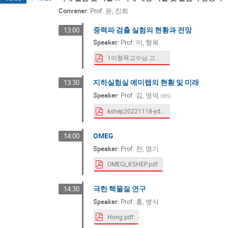
Convener
:
Prof.
윤, 진희
중력파 검출 실험의 현황과 전망
13:00
Speaker
:
Prof.
이, 형목
1이형목교수님.고에너지물리학회_이형목.pdf
지하실험실 예미랩의 현황 및 미래
13:30
Speaker
:
Prof.
김, 영덕
(
IBS
)
kshep20221118-ydkim-short-v1.pdf
OMEG
14:00
Speaker
:
Prof.
천, 명기
OMEGI_KSHEP.pdf
극한 핵물질 연구
14:30
Speaker
:
Prof.
홍, 병식
Hong.pdf