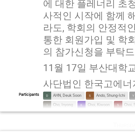
에 대한 플레너리 초
사적인 시작에 함께 
라도, 학회의 안정적인
통한 회원가입 및 학
의 참가신청을 부탁드
11월 17일 부산대학
사단법인 한국고에너
Participants
AHN, Deuk Soon
Ando, Shung-Ichi
Cho, Inyong
Choi, Kiwoon
Choi,
Hyun, Chang Ho
Jang, Hanyi
Jeo
Thursd
Kim, Myungkuk
Kim, Nakwoo
Ki
Lee, Chang-Hwan
Lee, Hyung Mok